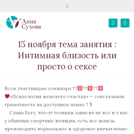
Close
запись на консультацию
школа «Твой психолог»
top
Tog
bar
+7 916 195 82 80
E-MAIL
+7 967 068 02 21
Search
nav
Личный кабинет
15 ноября тема занятия :
Интимная близость или
просто о сексе
Всем участницам семинара ??‍
??‍
??‍
«Психология женского счастья» — сексуальная
грамотность на доступном языке ?
Слава Богу, что от техники зависит не все и у нас,
у обычных смертных женщин, есть все шансы
производить нормальное и здоровое впечатление