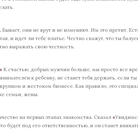
ЖИЗНИ»
елать.
ЖЕНСКИЙ КУРС
«ПСИХОЛОГИЯ
ЖЕНСКОГО СЧАСТЬЯ»
.
Бывает, они не врут и не изменяют. Им это претит. Ес
БИЗНЕС-КУРАТОР
тая, и идет ли тебе платье. Честно скажут, что ты балуе
ИНДИВИДУАЛЬНЫЕ
но выражать свою честность.
ТРЕНИНГИ
»
К счастью, добрых мужчин больше, мы просто все вр
имателен к ребенку, не станет тебя держать, если ты н
 крупном и жестоком бизнесе. Как правило, это специ
ке семьи, жены.
ачество на первых этапах знакомства. Сказал
«
Увидимся
 это будет под его ответственностью, и он станет вника