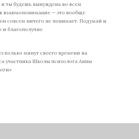
 и ты будешь вынуждена во всем
как взаимопонимание — это вообще
е он совсем ничего не понимает. Подумай и
о и благополучно
несколько минут своего времени на
са участника Школы психолога Анны
воги»