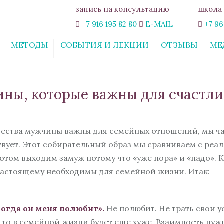
запись на консультацию
школа 
+7 916 195 82 80
E-MAIL
+7 96
МЕТОДЫ
СОБЫТИЯ И ЛЕКЦИИ
ОТЗЫВЫ
МЕ
ИНТЕРАКТИВНЫЙ
СТАТЬИ
ОНЛАЙН-КУРС
«СВОБОДА ОТ
чины, которые важны для счастл
ТРЕВОГИ»
КУРС «ОТНОШЕНИЯ:
ШАХ И МАТ. ПРАВИЛА
ГАРМОНИЧНЫХ
ачества мужчины важны для семейных отношений, мы 
ОТНОШЕНИЙ»
вует. Этот собирательный образ мы сравниваем с реал
ВЕБИНАР
потом выходим замуж потому что «уже пора» и «надо». 
«ЭМОЦИОНАЛЬНОЕ
настоящему необходимы для семейной жизни. Итак:
ВЫГОРАНИЕ: КАК ЖИТЬ
РАДОСТНО ЗДЕСЬ И
СЕЙЧАС»
ОБУЧАЮЩИЙ КУРС
тогда он меня полюбит».
Не полюбит. Не трать свои ус
«ПСИХОЛОГИЯ В
, то в семейной жизни будет еще хуже. Взаимность нужн