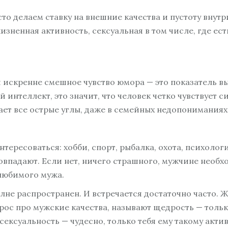
то делаем ставку на внешние качества и пустоту внутр
зненная активность, сексуальная в том числе, где есть
и искренне смешное чувство юмора — это показатель вы
 интеллект, это значит, что человек четко чувствует 
ет все острые углы, даже в семейных недопониманиях
ересоваться: хобби, спорт, рыбалка, охота, психология
овпадают. Если нет, ничего страшного, мужчине необхо
 любимого мужа.
лне распространен. И встречается достаточно часто. 
рос про мужские качества, называют щедрость — тольк
 сексуальность — чудесно, только тебя ему такому акти