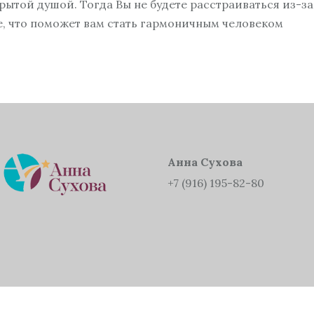
ЖИЗНИ»
ытой душой. Тогда Вы не будете расстраиваться из-за 
, что поможет вам стать гармоничным человеком
ЖЕНСКИЙ КУРС
«ПСИХОЛОГИЯ
ЖЕНСКОГО СЧАСТЬЯ»
БИЗНЕС-КУРАТОР
ИНДИВИДУАЛЬНЫЕ
ТРЕНИНГИ
Анна Сухова
+7 (916) 195-82-80