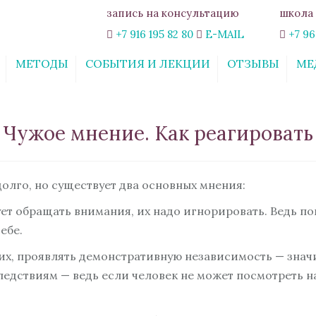
запись на консультацию
школа 
+7 916 195 82 80
E-MAIL
+7 96
МЕТОДЫ
СОБЫТИЯ И ЛЕКЦИИ
ОТЗЫВЫ
МЕ
ИНТЕРАКТИВНЫЙ
СТАТЬИ
ОНЛАЙН-КУРС
«СВОБОДА ОТ
Чужое мнение. Как реагировать
ТРЕВОГИ»
КУРС «ОТНОШЕНИЯ:
ШАХ И МАТ. ПРАВИЛА
ГАРМОНИЧНЫХ
олго, но существует два основных мнения:
ОТНОШЕНИЙ»
ет обращать внимания, их надо игнорировать. Ведь по
ВЕБИНАР
ебе.
«ЭМОЦИОНАЛЬНОЕ
ВЫГОРАНИЕ: КАК ЖИТЬ
х, проявлять демонстративную независимость — значи
РАДОСТНО ЗДЕСЬ И
СЕЙЧАС»
едствиям — ведь если человек не может посмотреть на 
ОБУЧАЮЩИЙ КУРС
«ПСИХОЛОГИЯ В