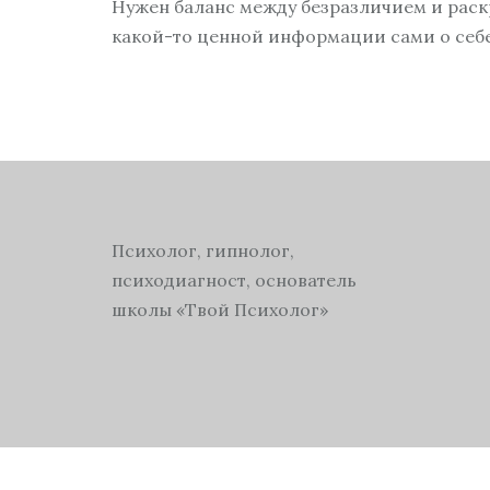
Нужен баланс между безразличием и раскр
какой-то ценной информации сами о себе
Психолог, гипнолог,
психодиагност, основатель
школы «Твой Психолог»