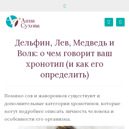
Close
запись на консультацию
школа «Твой психолог»
top
Tog
bar
+7 916 195 82 80
E-MAIL
+7 967 068 02 21
Search
nav
Личный кабинет
Дельфин, Лев, Медведь и
Волк: о чем говорит ваш
хронотип (и как его
определить)
Помимо сов и жаворонков существуют и
дополнительные категории хронотипов, которые
могут подробнее описать личность человека и
особенности его организма.