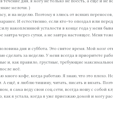
в течение дня, я могу не только не поесть, а ещё и не 
ЖИЗНИ»
сякие мелочи. )
ЖЕНСКИЙ КУРС
«ПСИХОЛОГИЯ
асу, и на неделю. Поэтому я злюсь от всяких переносов,
ЖЕНСКОГО СЧАСТЬЯ»
ранее. И естественно, если кто-то опоздал или перед
БИЗНЕС-КУРАТОР
 силу накопленнной усталости в конце года у меня быв
ИНДИВИДУАЛЬНЫЕ
ое завтра через сутки, а не завтра настоящее. Меня то
ТРЕНИНГИ
 половина дня и суббота. Это святое время. Мой мозг о
аю сделать за неделю. У меня всегда в приоритете рабо
зные и, как правило, грустные, требующие максимальн
после неё.
ью много кофе, когда работаю. Я знаю, что это плохо. Н
. А ещё, я люблю тишину, читать, писать и вязать. Поэ
ном, я сама веду свои соц.сети, всегда ношу с собой к
, как я устала, когда я уже приезжаю домой и могу ра