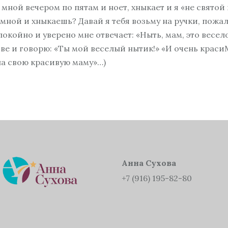
 мной вечером по пятам и ноет, хныкает и я «не свято
 мной и хныкаешь? Давай я тебя возьму на ручки, пожал
окойно и уверено мне отвечает: «Ныть, мам, это весело!
лове и говорю: «Ты мой веселый нытик!» «И очень кра
на свою красивую маму»…)
Анна Сухова
+7 (916) 195-82-80