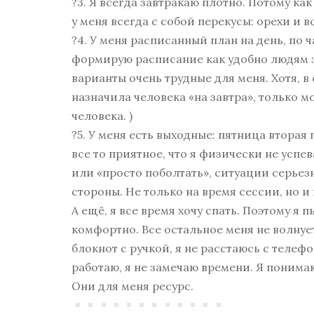
?3. Я всегда завтракаю плотно. Потому как 
у меня всегда с собой перекусы: орехи и в
?4. У меня расписанный план на день, по ч
формирую расписание как удобно людям за
варианты очень трудные для меня. Хотя, в
назначила человека «на завтра», только м
человека. )
?5. У меня есть выходные: пятница вторая
все то приятное, что я физически не успев
или «просто поболтать», ситуации серье
стороны. Не только на время сессии, но и 
А ещё, я все время хочу спать. Поэтому я п
комфортно. Все остальное меня не волнует
блокнот с ручкой, я не расстаюсь с телефо
работаю, я не замечаю времени. Я понимаю
Они для меня ресурс.