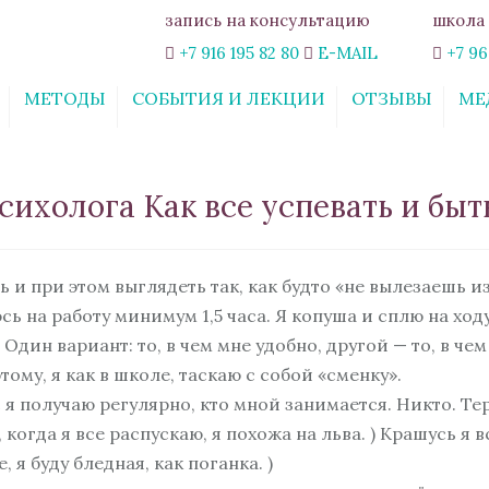
запись на консультацию
школа 
+7 916 195 82 80
E-MAIL
+7 96
МЕТОДЫ
СОБЫТИЯ И ЛЕКЦИИ
ОТЗЫВЫ
МЕ
ИНТЕРАКТИВНЫЙ
СТАТЬИ
ОНЛАЙН-КУРС
«СВОБОДА ОТ
ихолога Как все успевать и быть
ТРЕВОГИ»
КУРС «ОТНОШЕНИЯ:
ШАХ И МАТ. ПРАВИЛА
ГАРМОНИЧНЫХ
ть и при этом выглядеть так, как будто «не вылезаешь и
ОТНОШЕНИЙ»
юсь на работу минимум 1,5 часа. Я копуша и сплю на хо
ВЕБИНАР
дин вариант: то, в чем мне удобно, другой — то, в чем
«ЭМОЦИОНАЛЬНОЕ
тому, я как в школе, таскаю с собой «сменку».
ВЫГОРАНИЕ: КАК ЖИТЬ
РАДОСТНО ЗДЕСЬ И
с я получаю регулярно, кто мной занимается. Никто. Т
СЕЙЧАС»
когда я все распускаю, я похожа на льва. ) Крашусь я вс
ОБУЧАЮЩИЙ КУРС
 я буду бледная, как поганка. )
«ПСИХОЛОГИЯ В