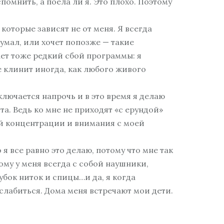
вспомнить, а поела ли я. Это плохо. Поэтому
 которые зависят не от меня. Я всегда
умал, или хочет попозже — такие
ает тоже редкий сбой программы: я
же клинит иногда, как любого живого
тключается напрочь и в это время я делаю
та. Ведь ко мне не приходят «с ерундой»
ой концентрации и внимания с моей
о я все равно это делаю, потому что мне так
тому у меня всегда с собой наушники,
лубок ниток и спицы…и да, я когда
сслабиться. Дома меня встречают мои дети.