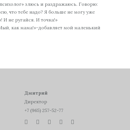
й психолог» злюсь и раздражаюсь. Говорю:
ею, что тебе надо? Я больше не могу уже
 И не ругайся. И точка!»
сиМый, как мама!»-добавляет мой маленький
Дмитрий
Директор
+7 (965) 257-52-77