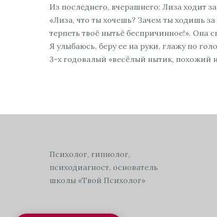
Из последнего, вчерашнего: Лиза ходит за
«Лиза, что ты хочешь? Зачем ты ходишь за
терпеть твоё нытьё беспричинное!». Она сп
Я улыбаюсь, беру ее на руки, глажу по го
3-х годовалый «весёлый нытик, похожий 
Психолог, гипнолог,
психодиагност, основатель
школы «Твой Психолог»