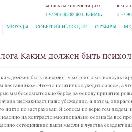
запись на консультацию
школа 
+7 916 195 82 80
E-MAIL
+7 96
МЕТОДЫ
СОБЫТИЯ И ЛЕКЦИИ
ОТЗЫВЫ
МЕ
ИНТЕРАКТИВНЫЙ
СТАТЬИ
ОНЛАЙН-КУРС
«СВОБОДА ОТ
лога Каким должен быть психол
ТРЕВОГИ»
КУРС «ОТНОШЕНИЯ:
ШАХ И МАТ. ПРАВИЛА
ГАРМОНИЧНЫХ
каким должен быть психолог, у которого мы консультируем
ОТНОШЕНИЙ»
 наставником. Что-то негативное уходит совсем, а чт
ВЕБИНАР
рые мы бессознательно берём за основу принятия реш
«ЭМОЦИОНАЛЬНОЕ
ачала выскакивает наше убеждение, а потом, опираясь
ВЫГОРАНИЕ: КАК ЖИТЬ
РАДОСТНО ЗДЕСЬ И
о никто не застрахован. Я совсем не верю тем людям, к
СЕЙЧАС»
мы именно на контрасте эмоционально осознаём все пр
ОБУЧАЮЩИЙ КУРС
менно сегодняшние ваши мысли и чувства создают ваш
«ПСИХОЛОГИЯ В