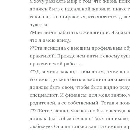
Я хочу развеять миф о том, что жизнь пси
должен быть с идеальной жизнью, иначе ты
таки, на что опираюсь я, кто является дл
чувства:
?Мне легче работать с женщиной. Я знаю 
что я имею ввиду.
??Эта женщина с высшим профильным обр
практикой. Прежде чем идти к своему суп
практической работы.
???Для меня важно, чтобы в том, в чем я 
то семья должна быть и эмоциональные пе
должны быть свои, чтобы было видно резу
специалист. И финансы, для меня важно, 
родителей, а ее собственный. Тогда я пон
????Естественно, мне важно было всегда, 
должна быть обязательно. Так я понимаю, 
любимую. Она не только занята семьёй и р