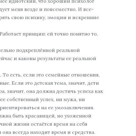
менее идиотский, что хороший психолог
ует меня везде и повсеместно. И все-
верять свою психику, эмоции и искренние
Работает принцип: ей точно понятно то,
тельно подкреплённой реальной
ейчас и каковы результаты ее реальной
. То есть, если это семейные отношения,
. Если это детская тема, значит, дети
, значит, она должна достичь успеха как
ее собственный успех, ни мужа, ни
 ориентироваться на ее умозаключения.
олжна быть красавицей, но ухоженной
ичной жизни остаётся время на себя
 она всегда находит время и средства.