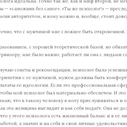
холога идеальна. Точно так же, как и миф второй, не 
ЖИЗНИ»
 — «сапожник без сапог». «Ты же психолог!» — преслед
ЖЕНСКИЙ КУРС
«ПСИХОЛОГИЯ
я меня авторитетом, и кому можно и, вообще, стоит до
ЖЕНСКОГО СЧАСТЬЯ»
БИЗНЕС-КУРАТОР
точно, что с мужчиной мне сложнее быть откровенной. 
ИНДИВИДУАЛЬНЫЕ
ТРЕНИНГИ
азованием, с хорошей теоретической базой, но обяза
ервизору, мне было важно, работает ли она с людьми с
получаю советы и рекомендации, психолог была успешна
рипетии с ее мужчиной, мужем должны быть комфортные
льтаты ее идеологии. Если это профессиональная сфера
чтобы мой психолог был материально обеспечен. И это 
имаю, что к такому человеку я могу прислушиваться и
как эта женщина выглядит и как себя подаёт. Она не д
что у этого психолога есть жизненный баланс и в ее л
аботой, а значит и на себя и свои личные удовольствия