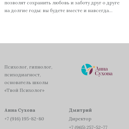
позволят сохранить любовь и заботу друг о друге
на долгие годы: вы будете вместе и навсегда…
Психолог, гипнолог,
психодиагност,
основатель школы
«Твой Психолог»
Анна Сухова
Дмитрий
+7 (916) 195-82-80
Директор
+7 (965) 257-52-77