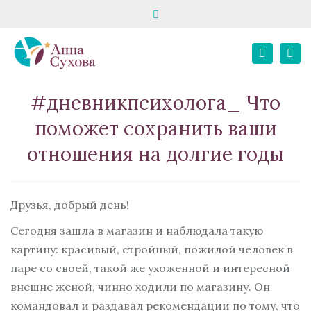
Close
запись на консультацию
школа «Твой психолог»
top
Tog
bar
+7 916 195 82 80
E-MAIL
+7 967 068 02 21
Search
nav
Личный кабинет
#дневникпсихолога_ Что
поможет сохранить ваши
отношения на долгие годы
Друзья, добрый день!
Сегодня зашла в магазин и наблюдала такую
картину: красивый, стройный, пожилой человек в
паре со своей, такой же ухоженной и интересной
внешне женой, чинно ходили по магазину. Он
командовал и раздавал рекомендации по тому, что