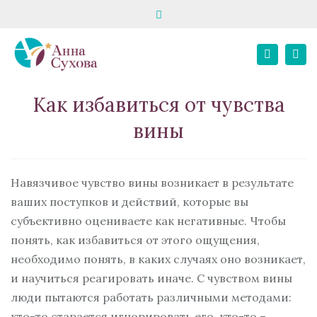
Close
запись на консультацию
школа «Твой психолог»
top
Tog
bar
+7 916 195 82 80
E-MAIL
+7 967 068 02 21
Search
nav
Личный кабинет
Как избавиться от чувства
вины
Навязчивое чувство вины возникает в результате
ваших поступков и действий, которые вы
субъективно оцениваете как негативные. Чтобы
понять, как избавиться от этого ощущения,
необходимо понять, в каких случаях оно возникает,
и научиться реагировать иначе. С чувством вины
люди пытаются работать различными методами:
кто-то старается игнорировать его, кто-то –