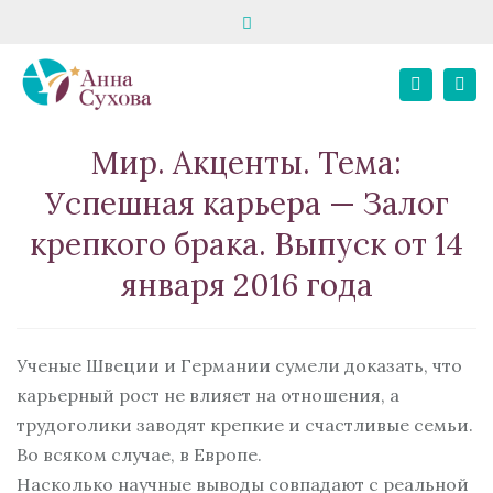
Close
запись на консультацию
школа «Твой психолог»
top
Tog
bar
+7 916 195 82 80
E-MAIL
+7 967 068 02 21
Search
nav
Личный кабинет
Мир. Акценты. Тема:
Успешная карьера — Залог
крепкого брака. Выпуск от 14
января 2016 года
Ученые Швеции и Германии сумели доказать, что
карьерный рост не влияет на отношения, а
трудоголики заводят крепкие и счастливые семьи.
Во всяком случае, в Европе.
Насколько научные выводы совпадают с реальной