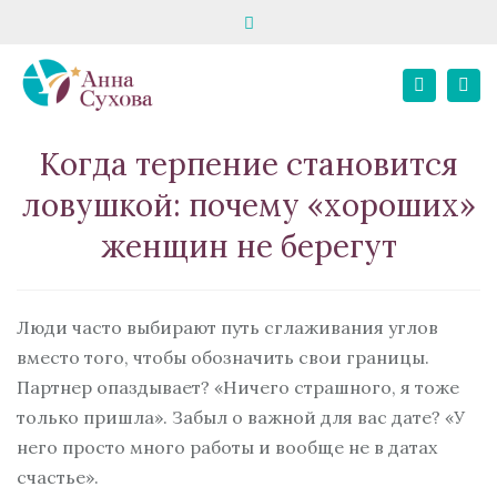
Close
запись на консультацию
школа «Твой психолог»
top
Tog
bar
+7 916 195 82 80
E-MAIL
+7 967 068 02 21
Search
nav
Личный кабинет
Когда терпение становится
ловушкой: почему «хороших»
женщин не берегут
Люди часто выбирают путь сглаживания углов
вместо того, чтобы обозначить свои границы.
Партнер опаздывает? «Ничего страшного, я тоже
только пришла». Забыл о важной для вас дате? «У
него просто много работы и вообще не в датах
счастье».