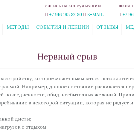
запись на консультацию
школа 
+7 916 195 82 80
E-MAIL
+7 96
МЕТОДЫ
СОБЫТИЯ И ЛЕКЦИИ
ОТЗЫВЫ
МЕ
ИНТЕРАКТИВНЫЙ
СТАТЬИ
ОНЛАЙН-КУРС
«СВОБОДА ОТ
Нервный срыв
ТРЕВОГИ»
КУРС «ОТНОШЕНИЯ:
ШАХ И МАТ. ПРАВИЛА
ГАРМОНИЧНЫХ
 расстройству, которое может вызываться психологич
ОТНОШЕНИЙ»
травмой. Например, данное состояние развивается не
ВЕБИНАР
й повседневности, обид, несбыточных желаний. Причи
«ЭМОЦИОНАЛЬНОЕ
пребывание в некоторой ситуации, которая не радует и
ВЫГОРАНИЕ: КАК ЖИТЬ
РАДОСТНО ЗДЕСЬ И
СЕЙЧАС»
анной диеты;
ОБУЧАЮЩИЙ КУРС
агрузок с отдыхом;
«ПСИХОЛОГИЯ В