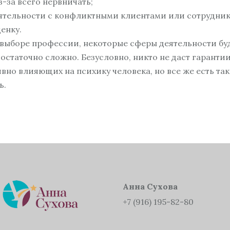
з-за всего нервничать;
ЖИЗНИ»
еятельности с конфликтными клиентами или сотрудни
ЖЕНСКИЙ КУРС
«ПСИХОЛОГИЯ
енку.
ЖЕНСКОГО СЧАСТЬЯ»
и выборе профессии, некоторые сферы деятельности бу
БИЗНЕС-КУРАТОР
достаточно сложно. Безусловно, никто не даст гарантии
ИНДИВИДУАЛЬНЫЕ
ивно влияющих на психику человека, но все же есть та
ТРЕНИНГИ
ь.
Анна Сухова
+7 (916) 195-82-80