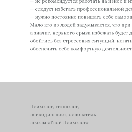
— не рекомендуется работать на износ и и
— следует избегать профессиональной д
— нужно постоянно повышать себе самооц
Мало кто из людей задумывается, что пр
а значит, нервного срыва избежать будет 
обойтись без стрессовых ситуаций, негат
обеспечить себе комфортную деятельност
Психолог, гипнолог,
психодиагност, основатель
школы «Твой Психолог»