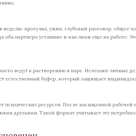
тивно.
в неделю: прогулка, ужин, глубокий разговор, общее х
да оба партнера уставшие и мыслями еще на работе. Э
асто ведут к растворению в паре. Исчезают личные дел
ет естественный буфер, который защищает индивидуа
т психических ресурсов. После насыщенной рабочей 
зкими друзьями. Такой формат учитывает эту потребн
основенен