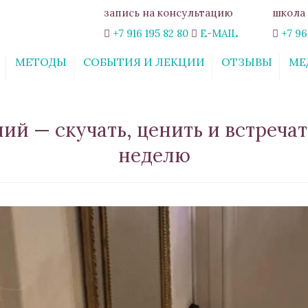
запись на консультацию
школа 
+7 916 195 82 80
E-MAIL
+7 96
МЕТОДЫ
СОБЫТИЯ И ЛЕКЦИИ
ОТЗЫВЫ
МЕ
ИНТЕРАКТИВНЫЙ
СТАТЬИ
ОНЛАЙН-КУРС
«СВОБОДА ОТ
й — скучать, ценить и встречат
ТРЕВОГИ»
неделю
КУРС «ОТНОШЕНИЯ:
ШАХ И МАТ. ПРАВИЛА
ГАРМОНИЧНЫХ
ОТНОШЕНИЙ»
ВЕБИНАР
«ЭМОЦИОНАЛЬНОЕ
ВЫГОРАНИЕ: КАК ЖИТЬ
РАДОСТНО ЗДЕСЬ И
СЕЙЧАС»
ОБУЧАЮЩИЙ КУРС
«ПСИХОЛОГИЯ В