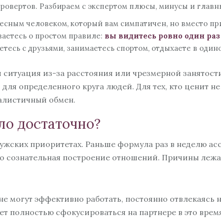
ровертов. Разбираем с экспертом плюсы, минусы и главн
ресным человеком, который вам симпатичен, но вместо пр
ваетесь о простом правиле:
вы видитесь ровно один раз
тесь с друзьями, занимаетесь спортом, отдыхаете в одиноч
ситуация из-за расстояния или чрезмерной занятост
ля определенного круга людей. Для тех, кто ценит не 
еалистичный обмен.
ло достаточно?
 мужских приоритетах. Раньше формула раз в неделю а
то сознательная построение отношений. Причины лежа
е могут эффективно работать, постоянно отвлекаясь 
 полностью сфокусироваться на партнере в это время