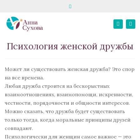
Close
запись на консультацию
школа «Твой психолог»
top
Tog
bar
+7 916 195 82 80
E-MAIL
+7 967 068 02 21
Search
nav
Личный кабинет
Психология женской дружбы
Может ли существовать женская дружба? Это спор
на все времена.
Любая дружба строится на бескорыстных
взаимоотношениях, взаимопомощи, искренности,
честности, порядочности и общности интересов.
Можно сказать, что дружба будет существовать
только тогда, когда моральные принципы друзей
совпадают.
Психологически для женщин самое важное — это