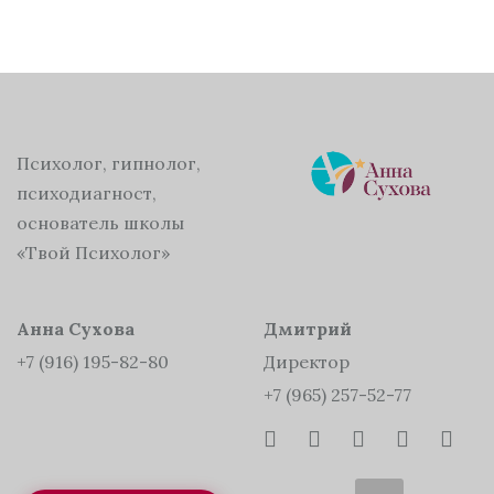
Психолог, гипнолог,
психодиагност,
основатель школы
«Твой Психолог»
Анна Сухова
Дмитрий
+7 (916) 195-82-80
Директор
+7 (965) 257-52-77