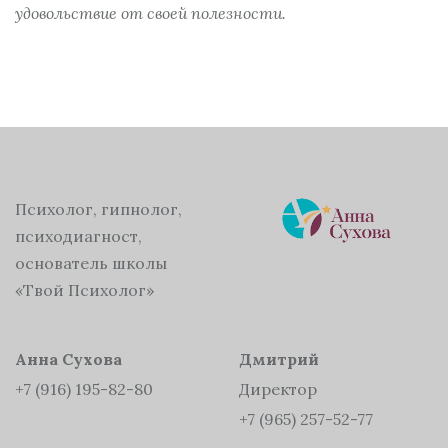
удовольствие от своей полезности.
Психолог, гипнолог,
психодиагност,
основатель школы
«Твой Психолог»
Анна Сухова
Дмитрий
+7 (916) 195-82-80
Директор
+7 (965) 257-52-77