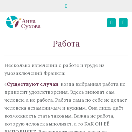
Close
запись на консультацию
школа «Твой психолог»
top
Tog
bar
+7 916 195 82 80
E-MAIL
+7 967 068 02 21
Search
nav
Личный кабинет
Работа
Несколько изречений о работе и труде из
умозаключений Франкла:
«
Существуют случаи
, когда выбранная работа не
приносит удовлетворения. Здесь виноват сам
человек, а не работа. Работа сама по себе не делает
человека незаменимым и нужным. Она лишь даёт
возможность стать таковым. Важна не работа,
которую человек выполняет, а то КАК ОН ЕЁ
ВЫПОЛНЯЕТ. Все зависит от того, сколько