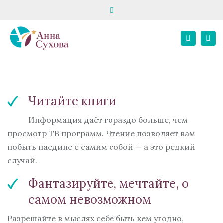
Close
запись на консультацию
школа «Твой психолог»
top
Tog
bar
+7 916 195 82 80
E-MAIL
+7 967 068 02 21
Search
nav
Личный кабинет
Читайте книги
Информация даёт гораздо больше, чем
просмотр ТВ программ. Чтение позволяет вам
побыть наедине с самим собой — а это редкий
случай.
Фантазируйте, мечтайте, о
самом невозможном
Разрешайте в мыслях себе быть кем угодно,