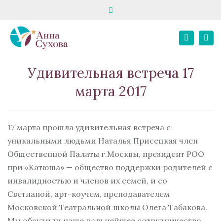
Close
запись на консультацию
школа «Твой психолог»
top
Tog
bar
+7 916 195 82 80
E-MAIL
+7 967 068 02 21
Search
nav
Личный кабинет
Удивительная встреча 17
марта 2017
17 марта прошла удивительная встреча с
уникальными людьми Наталья Присецкая член
Общественной Палаты г.Москвы, президент РОО
при «Катюша» — общество поддержки родителей с
инвалидностью и членов их семей, и со
Светланой, арт-коучем, преподавателем
Московской Театральной школы Олега Табакова.
Мы обсудили наше дальнейшее сотрудничество,